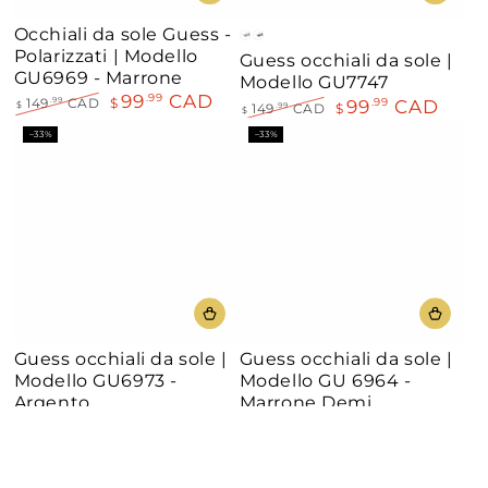
Occhiali da sole Guess -
Viola
Nero
Polarizzati | Modello
Guess occhiali da sole |
GU6969 - Marrone
Modello GU7747
99
CAD
.99
99
CAD
.99
149
CAD
$
.99
$
149
CAD
$
.99
$
Prezzo
Il
Prezzo
Il
–33%
–33%
regolare
prezzo
regolare
prezzo
di
di
liquidazione
liquidazione
Guess occhiali da sole |
Guess occhiali da sole |
Modello GU6973 -
Modello GU 6964 -
Argento
Marrone Demi
99
CAD
99
CAD
.99
.99
149
CAD
$
149
CAD
$
.99
.99
$
$
Prezzo
Il
Prezzo
Il
regolare
prezzo
regolare
prezzo
di
di