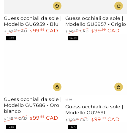
Guess occhiali da sole |
Guess occhiali da sole |
Modello GU6959 - Blu
Modello GU6957 - Grigio
99
CAD
99
CAD
.99
.99
149
CAD
$
149
CAD
$
.99
.99
$
$
Prezzo
Il
Prezzo
Il
–33%
SALDI
regolare
prezzo
regolare
prezzo
di
di
liquidazione
liquidazione
Guess occhiali da sole |
Rosso
Nero
Modello GU7686 - Oro
Guess occhiali da sole |
bianco
Modello GU7691
99
CAD
.99
99
CAD
.99
149
CAD
$
.99
$
149
CAD
$
.99
$
Prezzo
Il
Prezzo
Il
–33%
–33%
regolare
prezzo
regolare
prezzo