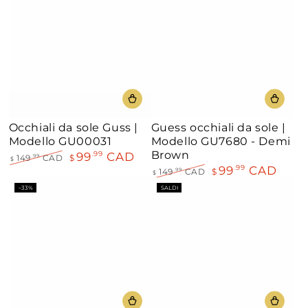
di
di
liquidazione
liquidazione
Occhiali da sole Guss |
Guess occhiali da sole |
Modello GU00031
Modello GU7680 - Demi
Brown
99
CAD
.99
149
CAD
$
.99
$
99
CAD
.99
Prezzo
Il
149
CAD
$
.99
$
regolare
prezzo
Prezzo
Il
–33%
SALDI
di
regolare
prezzo
liquidazione
di
liquidazione