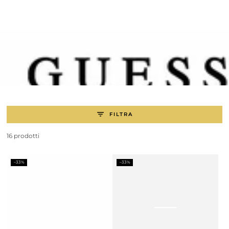
PASSA AL
CONTENUTO
FILTRA
16 prodotti
–33%
–33%