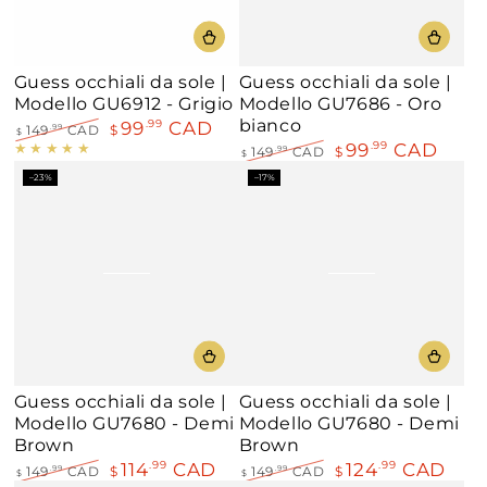
Guess occhiali da sole |
Guess occhiali da sole |
Modello GU6912 - Grigio
Modello GU7686 - Oro
bianco
99
CAD
.99
149
CAD
$
.99
$
99
CAD
.99
Prezzo
Il
149
CAD
$
.99
$
regolare
prezzo
Prezzo
Il
–23%
–17%
di
regolare
prezzo
liquidazione
di
liquidazione
Guess occhiali da sole |
Guess occhiali da sole |
Modello GU7680 - Demi
Modello GU7680 - Demi
Brown
Brown
114
CAD
124
CAD
.99
.99
149
CAD
$
149
CAD
$
.99
.99
$
$