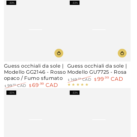
Prezzo
Il
Prezzo
Il
–30%
–33%
regolare
prezzo
regolare
prezzo
di
di
liquidazione
liquidazione
Guess occhiali da sole |
Guess occhiali da sole |
Modello GG2146 - Rosso
Modello GU7725 - Rosa
opaco / Fumo sfumato
99
CAD
.99
149
CAD
$
.99
$
69
CAD
.99
Prezzo
Il
99
CAD
$
.99
$
regolare
prezzo
Prezzo
Il
–33%
–33%
di
regolare
prezzo
liquidazione
di
liquidazione