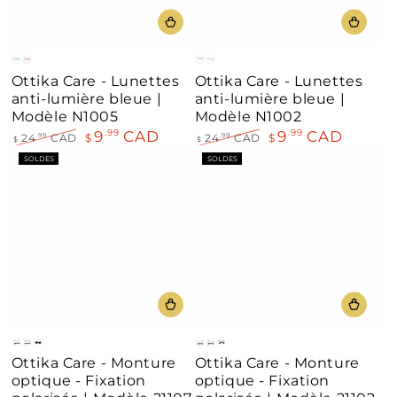
Bleu
Rouge
Gris
Rose
Ottika Care - Lunettes
Ottika Care - Lunettes
anti-lumière bleue |
anti-lumière bleue |
Modèle N1005
Modèle N1002
9
CAD
9
CAD
.99
.99
24
CAD
$
24
CAD
$
.99
.99
$
$
Prix
Prix
Prix
Prix
SOLDES
SOLDES
normal
de
normal
de
vente
vente
Brun
Bleu
Noir
Brun
Bleu
Noir
Ottika Care - Monture
Ottika Care - Monture
optique - Fixation
optique - Fixation