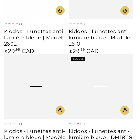
+1
+1
Bleu
Rose
Gris
Beige
Bleu
Beige
Violet
Gris
Kiddos - Lunettes anti-
Kiddos - Lunettes anti-
lumière bleue | Modèle
lumière bleue | Modèle
2602
2610
29
CAD
29
CAD
Prix
.99
Prix
.99
$
$
normal
normal
SOLDES
+1
+1
Gris
Beige
Rose
Bleu
Bleu
Bleu
Rose
Violet
Kiddos - Lunettes anti-
Kiddos - Lunettes anti-
jaune
lumière bleue | Modèle
lumière bleue | DM18118