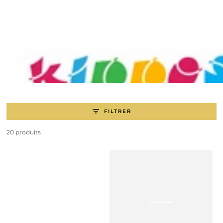
IGNORER LE
CONTENU
FILTRER
20 produits