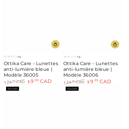
vente
vente
+4
+4
Mont
Bleu
Brun
Bleu
Mont
Bleu
Aqua
Brun
Ottika Care - Lunettes
Ottika Care - Lunettes
Noir
clair
Noir
anti-lumière bleue |
anti-lumière bleue |
Modèle 36005
Modèle 36006
9
CAD
.99
9
CAD
.99
24
CAD
$
.99
24
CAD
$
.99
$
$
Prix
Prix
Prix
Prix
SOLDES
SOLDES
normal
de
normal
de
vente
vente