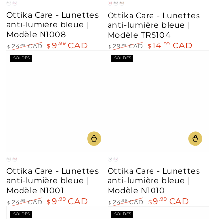
Clair
Rose
Rouge
Noir
Demi
Ottika Care - Lunettes
Ottika Care - Lunettes
Brun
anti-lumière bleue |
anti-lumière bleue |
Modèle N1008
Modèle TR5104
9
CAD
14
CAD
.99
.99
24
CAD
$
.99
29
CAD
$
.99
$
$
Prix
Prix
Prix
Prix
SOLDES
SOLDES
normal
de
normal
de
vente
vente
Gris
Rouge
Bleu
Rose
Ottika Care - Lunettes
Ottika Care - Lunettes
anti-lumière bleue |
anti-lumière bleue |
Modèle N1001
Modèle N1010
9
CAD
9
CAD
.99
.99
24
CAD
$
24
CAD
$
.99
.99
$
$
Prix
Prix
Prix
Prix
SOLDES
SOLDES
normal
de
normal
de