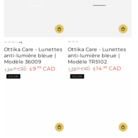
+4
Bleu
Noir
Demi
Brun
Bleu
Noir
Bleu
Ottika Care - Lunettes
Ottika Care - Lunettes
Ambre
brillant
clair
anti-lumière bleue |
anti-lumière bleue |
Modèle TR5102
Modèle 36009
14
CAD
9
CAD
.99
.99
29
CAD
$
.99
24
CAD
$
.99
$
$
Prix
Prix
Prix
Prix
SOLDES
SOLDES
normal
de
normal
de
vente
vente