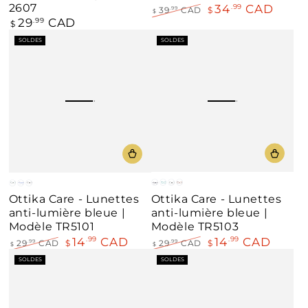
2607
34
CAD
.99
39
CAD
$
.99
$
29
CAD
Prix
.99
Prix
Prix
$
normal
normal
de
SOLDES
SOLDES
vente
Bleu
Sarcelle
Noir
Demi
Noir
Bleu
Noir
Ottika Care - Lunettes
Ottika Care - Lunettes
/
/
/
Ambre
/
rouge
rouge
anti-lumière bleue |
anti-lumière bleue |
Orange
Bleu
Sarcelle
Bleu
Modèle TR5103
Modèle TR5101
14
CAD
14
CAD
.99
.99
29
CAD
$
.99
29
CAD
$
.99
$
$
Prix
Prix
Prix
Prix
SOLDES
SOLDES
normal
de
normal
de
vente
vente