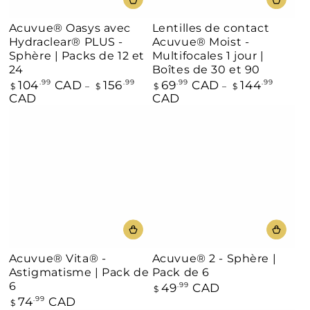
Acuvue® Oasys avec
Lentilles de contact
Hydraclear® PLUS -
Acuvue® Moist -
Sphère | Packs de 12 et
Multifocales 1 jour |
24
Boîtes de 30 et 90
104
CAD
156
69
CAD
144
Prix
.99
.99
Prix
.99
.99
$
$
$
$
normal
normal
CAD
CAD
Acuvue® Vita® -
Acuvue® 2 - Sphère |
Astigmatisme | Pack de
Pack de 6
6
49
CAD
Prix
.99
$
normal
74
CAD
Prix
.99
$