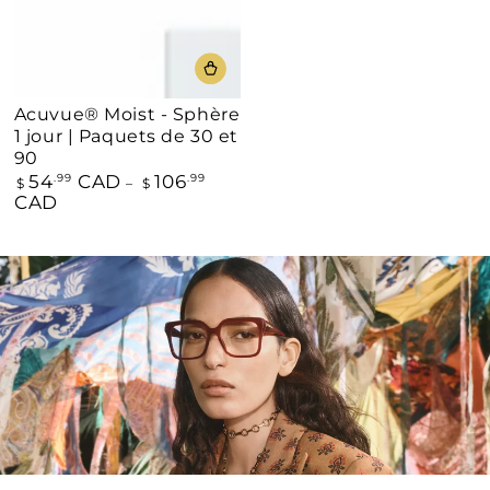
Acuvue® Moist - Sphère
1 jour | Paquets de 30 et
90
54
CAD
106
Prix
.99
.99
$
$
normal
CAD