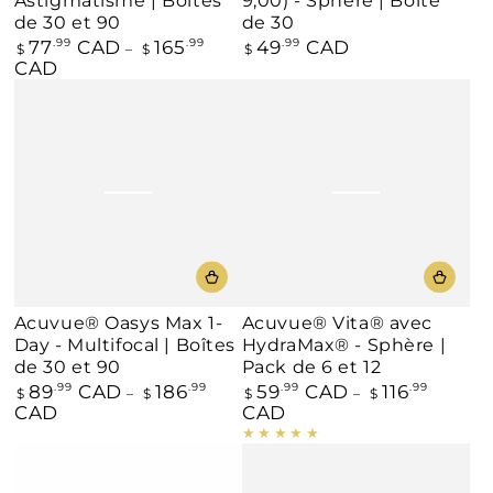
Astigmatisme | Boîtes
9,00) - Sphère | Boîte
de 30 et 90
de 30
77
CAD
165
49
CAD
Prix
.99
.99
Prix
.99
$
$
$
normal
normal
CAD
Acuvue® Oasys Max 1-
Acuvue® Vita® avec
Day - Multifocal | Boîtes
HydraMax® - Sphère |
de 30 et 90
Pack de 6 et 12
89
CAD
186
59
CAD
116
Prix
.99
.99
Prix
.99
.99
$
$
$
$
normal
normal
CAD
CAD