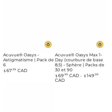
normal
Acuvue® Oasys -
Acuvue® Oasys Max 1-
Astigmatisme | Pack de
Day (courbure de base
6
8,5) - Sphère | Packs de
30 et 90
67
CAD
Prix
.99
$
normal
69
CAD
149
Prix
.99
.99
$
$
normal
CAD