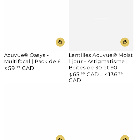
Acuvue® Oasys -
Lentilles Acuvue® Moist
Multifocal | Pack de 6
1 jour - Astigmatisme |
Boîtes de 30 et 90
59
CAD
Prix
.99
$
normal
65
CAD
136
Prix
.99
.99
$
$
normal
CAD