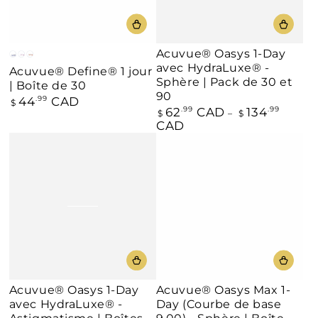
Acuvue® Oasys 1-Day
Accent
Vif
Brillance
avec HydraLuxe® -
Acuvue® Define® 1 jour
naturelle
Sphère | Pack de 30 et
| Boîte de 30
90
44
CAD
Prix
.99
$
62
CAD
134
Prix
.99
.99
normal
$
$
normal
CAD
Acuvue® Oasys 1-Day
Acuvue® Oasys Max 1-
avec HydraLuxe® -
Day (Courbe de base