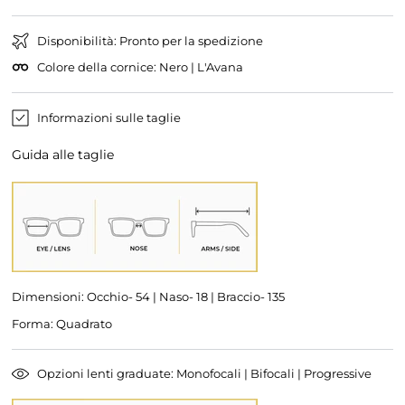
Nero
Variante
Rossa
esaurita
esaurita
o
o
non
non
disponibile
Disponibilità: Pronto per la spedizione
disponibile
Colore della cornice: Nero | L'Avana
Informazioni sulle taglie
Guida alle taglie
Dimensioni: Occhio- 54 | Naso- 18 | Braccio- 135
Forma: Quadrato
Opzioni lenti graduate: Monofocali | Bifocali | Progressive