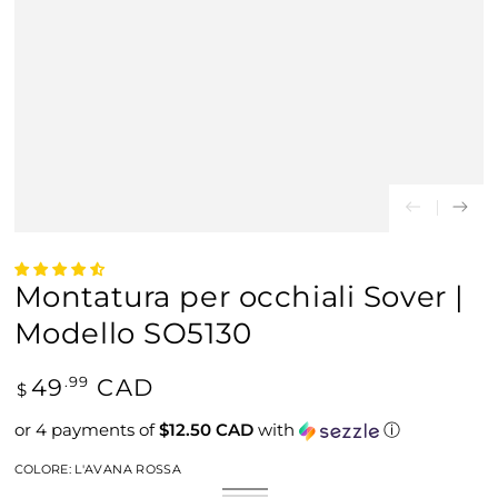
Montatura per occhiali Sover |
Modello SO5130
Prezzo
49
CAD
.99
$
regolare
or 4 payments of
$12.50 CAD
with
ⓘ
COLORE:
L'AVANA ROSSA
L'Avana
Variante