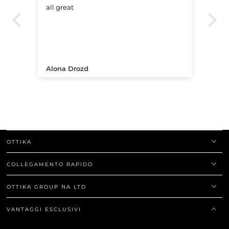
all great
Ve
.
Alona Drozd
An
OTTIKA
COLLEGAMENTO RAPIDO
OTTIKA GROUP NA LTD
VANTAGGI ESCLUSIVI