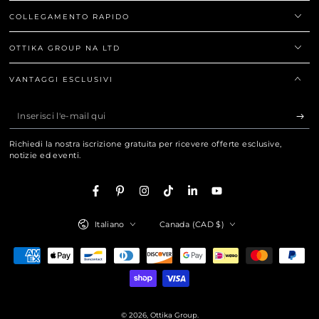
COLLEGAMENTO RAPIDO
OTTIKA GROUP NA LTD
VANTAGGI ESCLUSIVI
Inserisci
l'e-
Richiedi la nostra iscrizione gratuita per ricevere offerte esclusive,
mail
notizie ed eventi.
qui
Facebook
Pinterest
Instagram
TikTok
LinkedIn
YouTube
Lingua
Paese/Area
Italiano
Canada (CAD $)
geografica
Modalità
di
pagamento
© 2026,
Ottika Group
.