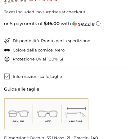
$299.99
Prezzo
Il
regolare
prezzo
Taxes included, no surprises at checkout.
di
liquidazione
or 5 payments of
$36.00
with
ⓘ
Disponibilità: Pronto per la spedizione
Colore della cornice: Nero
Protezione UV al 100%: Sì
Informazioni sulle taglie
Guida alle taglie
Dimensioni: Occhio- 53 | Naso- 21 | Braccio- 140