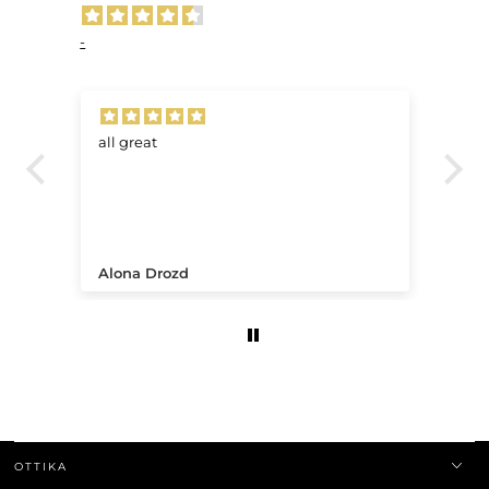
-
all great
Ve
.
Alona Drozd
An
OTTIKA