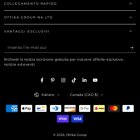
COLLEGAMENTO RAPIDO
OTTIKA GROUP NA LTD
VANTAGGI ESCLUSIVI
Inserisci
l'e-
Richiedi la nostra iscrizione gratuita per ricevere offerte esclusive,
mail
notizie ed eventi.
qui
Facebook
Pinterest
Instagram
TikTok
LinkedIn
YouTube
Lingua
Paese/Area
Italiano
Canada (CAD $)
geografica
Modalità
di
pagamento
© 2026,
Ottika Group
.