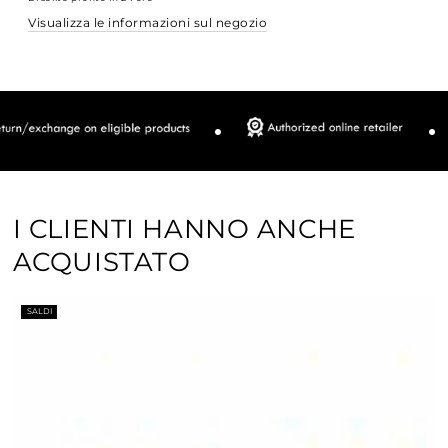
occhiali
occhiali
Visualizza le informazioni sul negozio
(Smiley)
(Smiley)
|
|
Modello
Modello
004
004
I CLIENTI HANNO ANCHE
ACQUISTATO
SALDI
–