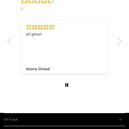
-
all great
Ve
.
Alona Drozd
An
OTTIKA