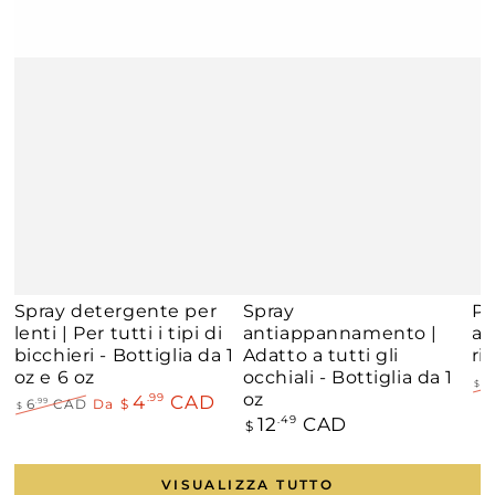
Spray detergente per
Spray
P
lenti | Per tutti i tipi di
antiappannamento |
an
bicchieri - Bottiglia da 1
Adatto a tutti gli
ri
oz e 6 oz
occhiali - Bottiglia da 1
5
$
oz
4
CAD
.99
Pr
6
CAD
Da
$
.99
$
re
12
CAD
Prezzo
.49
Prezzo
Il
$
regolare
regolare
prezzo
di
liquidazione
VISUALIZZA TUTTO