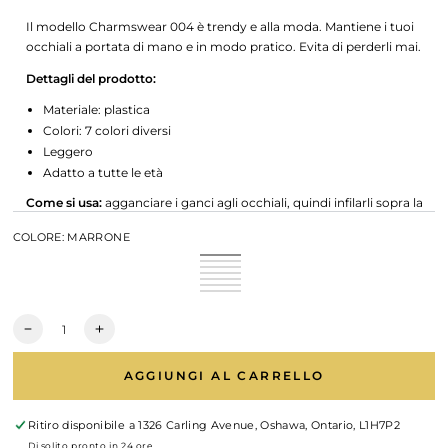
Il modello Charmswear 004 è trendy e alla moda.
Mantiene i tuoi
occhiali a portata di mano e in modo pratico. Evita di perderli mai.
Dettagli del prodotto:
Materiale: plastica
Colori: 7 colori diversi
Leggero
Adatto a tutte le età
Come si usa:
agganciare i ganci agli occhiali, quindi infilarli sopra la
testa come una collana
COLORE:
MARRONE
Nota:
utilizzare con occhiali da vista, da sole e da lettura
Marrone
Variante
Rosso
Variante
esaurita
Verde
Variante
esaurita
Bianco/Marrone
Variante
o
scuro
esaurita
Grigio
Variante
o
esaurita
Blu
Variante
non
o
esaurita
Pelle
Variante
non
o
esaurita
disponibile
non
o
esaurita
disponibile
non
o
disponibile
non
o
disponibile
non
Quantità
disponibile
non
disponibile
Diminuisci
Aumenta
disponibile
quantità
quantità
per
per
AGGIUNGI AL CARRELLO
Charmswear
Charmswear
-
-
Catena
Catena
Ritiro disponibile a
1326 Carling Avenue, Oshawa, Ontario, L1H7P2
per
per
Di solito pronto in 24 ore